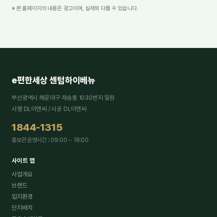
※ 본 홈페이지의 내용은 광고이며, 실제와 다를 수 있습니다.
e편한세상 센텀하이베뉴
부산광역시 해운대구 재송동 1030번지 일원
시행 DL이앤씨 / 시공 DL이앤씨
1844-1315
홍보관 운영시간 : 09:00 ~ 18:00
사이트 맵
사업개요
브랜드
입지환경
단지배치